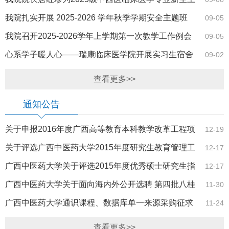
专业思想教育课
我院扎实开展 2025-2026 学年秋季学期安全主题班
09-05
会、宿舍安全…
我院召开2025-2026学年上学期第一次教学工作例会
09-05
心系学子暖人心——瑞康临床医学院开展实习生宿舍
09-02
走访工作
查看更多>>
通知公告
关于申报2016年度广西高等教育本科教学改革工程项
12-19
目的通知
关于评选广西中医药大学2015年度研究生教育管理工
12-17
作先进集体和…
广西中医药大学关于评选2015年度优秀硕士研究生指
12-17
导教师的通知
广西中医药大学关于面向海内外公开选聘 第四批八桂
11-30
学者和第五…
广西中医药大学通识课程、数据库单一来源采购征求
11-24
意见公示
查看更多>>