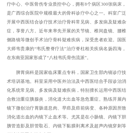
疗中心、中医骨伤专业质控中心，拥有8个病区300张病床，
是广西综合医院中规模最大的骨科诊疗中心之一。科室广泛
开展中西医结合诊疗技术治疗骨科常见病、多发病及疑难杂
症，享誉八方。近年来率先开展的关节镜、椎间盘镜、腰椎
侧路镜等微创手术治疗骨科疑难疾病，深受患者欢迎。国医
大师韦贵康的“韦氏整脊疗法”治疗脊柱相关疾病名扬四海，
在东南亚国家形成了“八桂韦氏骨伤流派”。
脾胃病科是国家临床重点专科，国家卫生部内镜诊疗技
术培训基地。科室采用中医外治法及中西医结合手段诊治消
化系统常见病、多发病及疑难疾病，特别擅长运用中西医结
合救治重症胰腺炎，消化道大出血等急危重症。熟练开展内
镜下微创治疗胃肠道息肉、早癌及癌前病变、各种原因所致
消化道出血的内镜下止血术等。尤其是在小肠镜、内镜下胆
胰管造影及胆管取石、内镜下黏膜剥离术及超声内镜穿刺等