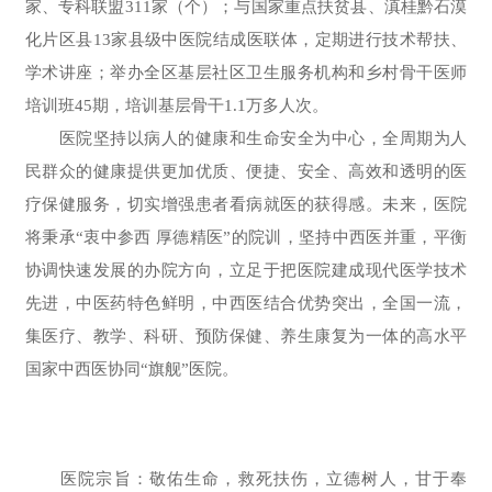
家、专科联盟311家（个）；与国家重点扶贫县、滇桂黔石漠
化片区县13家县级中医院结成医联体，定期进行技术帮扶、
学术讲座；举办全区基层社区卫生服务机构和乡村骨干医师
培训班45期，培训基层骨干1.1万多人次。
医院坚持以病人的健康和生命安全为中心，全周期为人
民群众的健康提供更加优质、便捷、安全、高效和透明的医
疗保健服务，切实增强患者看病就医的获得感。未来，医院
将秉承“衷中参西 厚德精医”的院训，坚持中西医并重，平衡
协调快速发展的办院方向，立足于把医院建成现代医学技术
先进，中医药特色鲜明，中西医结合优势突出，全国一流，
集医疗、教学、科研、预防保健、养生康复为一体的高水平
国家中西医协同“
旗舰
”医院。
医院宗旨：敬佑生命，救死扶伤，立德树人，甘于奉