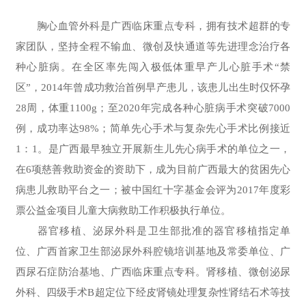
胸心血管外科是广西临床重点专科，拥有技术超群的专
家团队，坚持全程不输血、微创及快通道等先进理念治疗各
种心脏病。在全区率先闯入极低体重早产儿心脏手术“禁
区”，2014年曾成功救治首例早产患儿，该患儿出生时仅怀孕
28周，体重1100g；至2020年完成各种心脏病手术突破7000
例，成功率达98%；简单先心手术与复杂先心手术比例接近
1：1。是广西最早独立开展新生儿先心病手术的单位之一，
在6项慈善救助资金的资助下，成为目前广西最大的贫困先心
病患儿救助平台之一；被中国红十字基金会评为2017年度彩
票公益金项目儿童大病救助工作积极执行单位。
器官移植、泌尿外科是卫生部批准的器官移植指定单
位、广西首家卫生部泌尿外科腔镜培训基地及常委单位、广
西尿石症防治基地、广西临床重点专科。肾移植、微创泌尿
外科、四级手术B超定位下经皮肾镜处理复杂性肾结石术等技