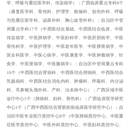
学、呼吸与重症医学科、传染病学）；广西临床重点专科8个
（康复医学科、骨伤科、护理学、检验科、创伤外科、呼吸
与危重症医学科、
泌尿外科、胸心血管外科
）
；
自治区中管
局重点学科17个（中西医结合基础、中西医结合临床、中医
传染病学、中医肺病学、中医妇科学、中医肝胆病学、中医
骨伤科学、中医护理学、中医老年医学、中医脾胃病学、中
医全科医学、中医心病学、中医康复学、中医肿瘤病学、针
灸学、中医肾病学、中医脑病学）
；
自治区中管局重点专科
10个（中西医结合肾病科、
中西医结合
肺病科、
中西医结合
乳腺病科、
中西医结合消化内科、肿瘤科、呼吸科、内分泌
科、耳鼻喉头颈外科、产科、治未病中心
）
；
广西区域中医
诊疗中心3个（肺病科、妇科、骨伤科）
；广西临床医学研究
中心1个（广西中西医结合肾脏疾病临床医学研究中心）
；
自
治区中医专业医疗质控中心8个（中医肺病质控中心、中医重
症医学质控中心、中医外科质控中心、中医妇科质控中心、