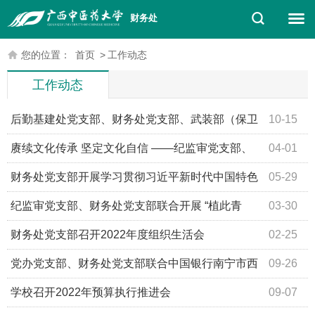
财务处
您的位置：
首页
>
工作动态
工作动态
后勤基建处党支部、财务处党支部、武装部（保卫
10-15
处）党支部联合开展观看爱国主义电影主题党日活动
赓续文化传承 坚定文化自信 ——纪监审党支部、
04-01
财务处党支部赴广西壮族自治区图书馆联合开展主题党日活
财务处党支部开展学习贯彻习近平新时代中国特色
05-29
动
社会主义思想主题教育读书学习会
纪监审党支部、财务处党支部联合开展 “植此青
03-30
绿，不负春光”植树节主题党日活动
财务处党支部召开2022年度组织生活会
02-25
党办党支部、财务处党支部联合中国银行南宁市西
09-26
乡塘支行党总支开展主题党日活动
学校召开2022年预算执行推进会
09-07