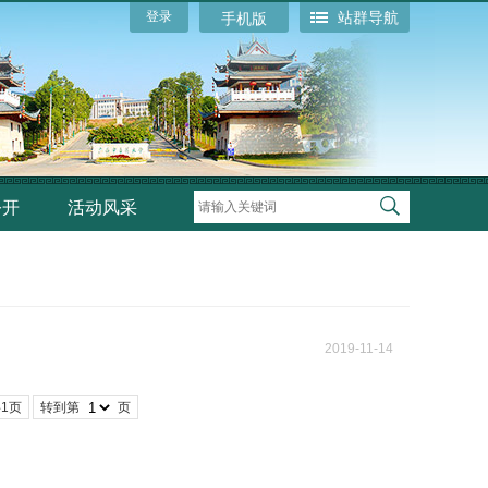
登录
站群导航
手机版
公开
活动风采
2019-11-14
共1页
转到第
页