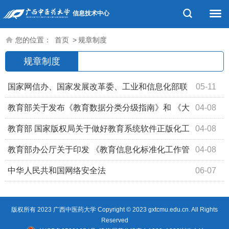
信息技术中心
您的位置：
首页
>
规章制度
规章制度
国家网信办、国家发展改革委、工业和信息化部联
05-11
合印发《智能体规范应用与创新发展实施意见》
教育部关于发布《教育数据分类分级指南》和 《大
04-08
屏幕交互式智能教学终端通用要求》 两项教育行业标准的
教育部 国家版权局关于做好教育系统软件正版化工
04-08
通知
作的通知
教育部办公厅关于印发 《教育信息化标准化工作管
04-08
理办法》的通知
中华人民共和国网络安全法
06-07
版权所有 2023 广西中医药大学 Copyright © 2023 gxtcmu.edu.cn. All Rights
Reserved