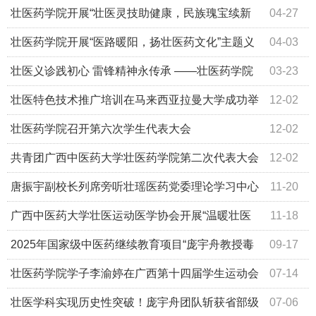
题活动
壮医药学院开展“壮医灵技助健康，民族瑰宝续新
04-27
篇“主题志愿服务活动
壮医药学院开展“医路暖阳，扬壮医药文化”主题义
04-03
诊活动
壮医义诊践初心 雷锋精神永传承 ——壮医药学院
03-23
开展2026年“学雷锋”健康义诊活动
壮医特色技术推广培训在马来西亚拉曼大学成功举
12-02
办 助推中马传统医学合作
壮医药学院召开第六次学生代表大会
12-02
共青团广西中医药大学壮医药学院第二次代表大会
12-02
胜利召开
唐振宇副校长列席旁听壮瑶医药党委理论学习中心
11-20
组学习（扩大）会
广西中医药大学壮医运动医学协会开展“温暖壮医
11-18
情，志愿暖民行”义诊活动
2025年国家级中医药继续教育项目“庞宇舟教授毒
09-17
论毒病理论与特色解毒方药、技法应用培训班”暨第七届“八
壮医药学院学子李渝婷在广西第十四届学生运动会
07-14
桂庞氏毒病学术流派研讨会”成功举办
武术比赛中斩获双冠
壮医学科实现历史性突破！庞宇舟团队斩获省部级
07-06