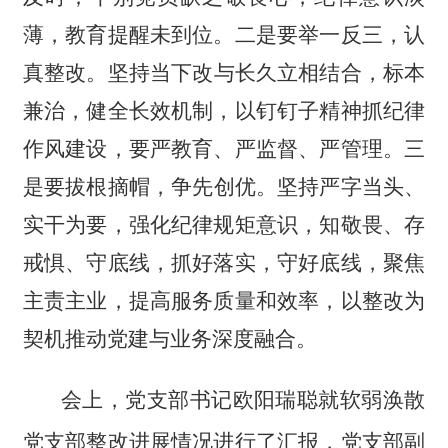
薄，教育提醒未到位。二
是
要举一反三，认
真整改
。
坚持当下改与长久立相结合，标本
兼治，健全长效机制，以钉钉子精神抓纪律
作风建设，要严教育、严监督、严管理。三
是
要拔根摘帽，争先创优
。
坚持严字当头、
实干为要，强化纪律规矩意识，知敬畏、存
戒惧、守底线，抓好落实，守好底线，聚焦
主责主业，提高服务质量和效率，以整改为
契机推动党建与业务深度融合。
会上，党支部书记
欧阳瑞聪
就软弱涣散
党支部整改进展情况进行了
汇报
，
党支部副