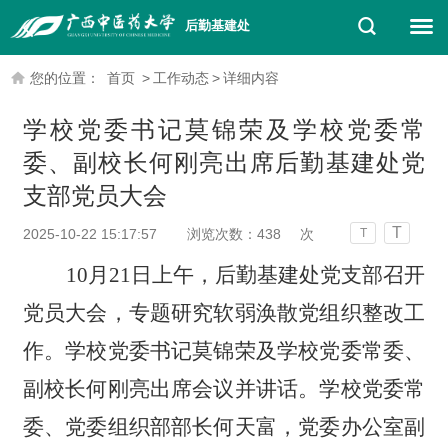
后勤基建处
您的位置：
首页
>
工作动态
>
详细内容
学校党委书记莫锦荣及学校党委常
委、副校长何刚亮出席后勤基建处党
支部党员大会
T
2025-10-22 15:17:57
浏览次数：
438
次
T
10
月
21
日上午，后勤基建处党支部召开
党员大会，专题研究软弱涣散党组织整改工
作。学校党委书记莫锦荣
及
学校党委常委
、
副校长何刚亮出席会议并讲话。学校党委常
委、党委组织部部长何天富，党委办公室副