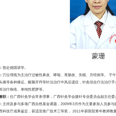
蒙珊
：
曾赴德国讲学。
：
穴位埋线为主治疗过敏性鼻炎、哮喘、胃肠炎、失眠、月经病等。 子
头痛等各种痛证。醒脑开窍等针法治疗中风后遗症，针灸综合疗法治疗手
等治疗痤疮、单纯性肥胖等。
兼职：
任广西针灸学会常务理事，广西针灸学会腹针专业委员会副主任委
：
主持及参与多项广西自然基金课题，2009年3月作为主要参加人员参
西科技厅成果鉴定，获适宜推广技术三等奖， 2011年获医院青年教师教