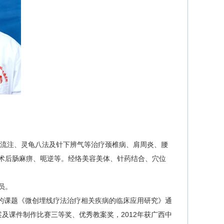
午流注、灵龟八法及针下辨气等治疗颈椎病、肩周炎、腰
术后肠麻痹、呃逆等。经络美容美体、针药结合、穴位
员。
与的课题《微创埋线疗法治疗相关疾病的临床应用研究》通
案及课件制作比赛三等奖、优秀教案奖，2012年获广西中