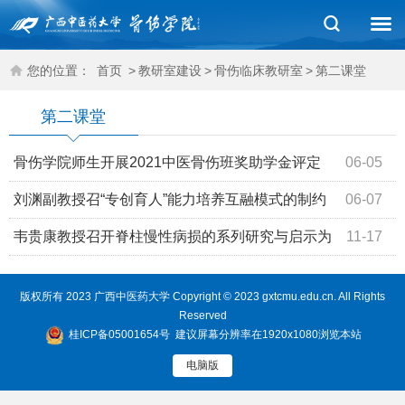
您的位置：
首页
>
教研室建设
>
骨伤临床教研室
>
第二课堂
第二课堂
骨伤学院师生开展2021中医骨伤班奖助学金评定
06-05
刘渊副教授召“专创育人”能力培养互融模式的制约
06-07
因素及动力因素研究启示为主题的讲座
韦贵康教授召开脊柱慢性病损的系列研究与启示为
11-17
主题的讲座
版权所有 2023 广西中医药大学 Copyright © 2023 gxtcmu.edu.cn. All Rights
Reserved
桂ICP备05001654号
建议屏幕分辨率在1920x1080浏览本站
电脑版