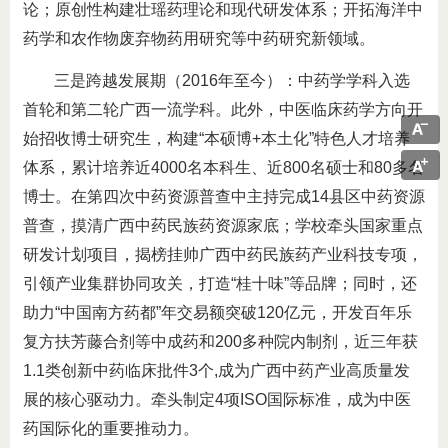
论；原创性构建壮瑶药理论和现代研发体系；开拓海洋中
药学和农作物废弃物药用研究等中药研究新领域。
三是跨越发展期（2016年至今）：中药学学科入选
首轮和第二轮广西一流学科。此外，中医临床药学方向开
始招收博士研究生，构建“本硕博+本土化”特色人才培养
体系，累计培养近4000名本科生、近800名硕士和80多名
博士。在第四次中药资源普查中主持完成14县区中药资源
普查，摸清广西中药民族药资源家底；学校牵头国家重点
研发计划项目，揭榜挂帅广西中药民族药产业科技专项，
引领产业集群协同攻关，打造“桂十味”等品牌；同时，还
助力“中国南方药都”年交易额突破120亿元，开发百年乐
复方扶芳藤合剂等中成药和200多种院内制剂，近三年获
1.1类创新中药临床批件3个,成为广西中药产业高质量发
展的核心驱动力。牵头制定4项ISO国际标准，成为中医
药国际化的重要推动力。