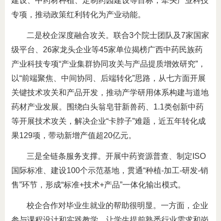
建设、中药材种植、定制药园建设等目标，牵头产业科技
专项，推动政策红利转化为产业动能。
二是校企深度融合攻关。联合3个院士团队及7家国家
级平台、26家龙头企业等45家单位揭榜广西中药民族药
产业科技专项“产业集群协同攻关与产品提质增效研究”，
以“前端聚焦、中间协同、后端转化”思路，从七方面开展
关键技术攻关和产品开发，推动产学研用体系构建与道地
药材产业发展。围绕白头翁皂苷新兽药、1.1类创新中药
等开展技术攻关，解决企业“卡脖子”难题，近五年转化成
果129项，带动新增产值超20亿元。
三是全链条服务支撑。开展中药资源普查、制定ISO
国际标准、建设100个示范基地，贯通“种植-加工-研发-销
售”环节，形成“标准+技术+产品”一体化输出模式。
校企合作对毕业生就业的帮助很明显。一方面，企业
参与课程设计和实践教学，让学生提前熟悉行业需求和岗