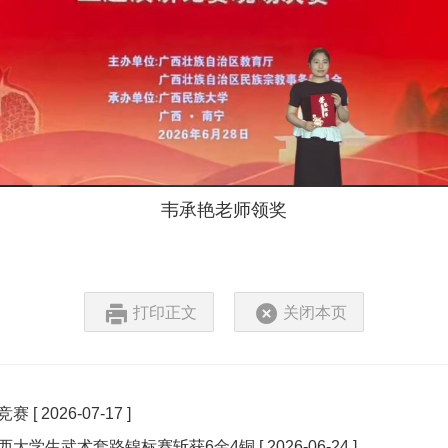
韦承艳老师领奖
打印正文
关闭本页
竞赛
[ 2026-07-17 ]
西大学生武术套路锦标赛斩获6金4铜
[ 2026-06-24 ]