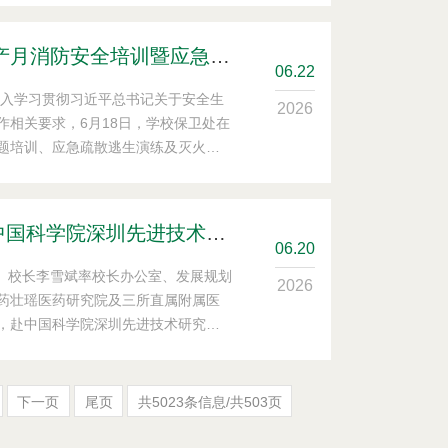
、鸿庞国际大学、顺化医药大学、岘
苴医药大学、胡志明市医药大学的传
学校开展2026年安全生产月消防安全培训暨应急疏散逃生体验系列活动
06
.22
深入学习贯彻习近平总书记关于安全生
2026
作相关要求，6月18日，学校保卫处在
题培训、应急疏散逃生演练及灭火器
名师生参与本次活动。 消防安全知识专
火灾案例，讲解各类火灾诱因、日常
统解读消防安全“四懂四会”和消防安全
学校校长李雪斌率队赴中国科学院深圳先进技术研究院、国家高性能医疗器械创新中心调研交流
06
.20
记、校长李雪斌率校长办公室、发展规划
2026
药壮瑶医药研究院及三所直属附属医
，赴中国科学院深圳先进技术研究院
家高性能医疗器械创新中心（以下简
下一页
尾页
共5023条信息/共503页