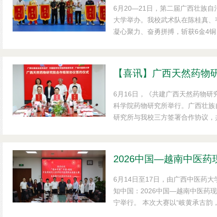
6月20—21日，第二届广西壮族
大学举办。我校武术队在陈桂真、
凝心聚力、奋勇拼搏，斩获6金4
体第二名、女子团体第三名，以优
礼。 本届赛事共吸引39所高校、
队员沉着应战，动作规范流畅，展
【喜讯】广西天然药物
在本次比赛中，韦六生包揽男...
6月16日，《共建广西天然药物
科学院药物研究所举行。广西壮族
研究所与我校三方签署合作协议，
在我校仙葫校区。中国工程院院士
党组书记、厅长孙睿君，药物研究
校长李雪斌共同见证签约。
6月14日至17日，由广西中医药
知中国：2026中国—越南中医药
宁举行。 本次大赛以“岐黄承古韵
考试、养生推拿技巧、综合能力展