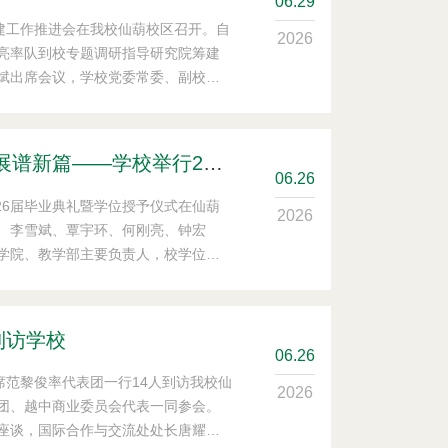
06
.29
筹建工作推进会在我校仙葫校区召开。自
2026
亮率队到校专题调研指导研究院筹建
斌出席会议，学校党委常委、副校长
发展规划处、后勤基建处、科技处等
有限公司相关负责人参加会议。 座谈
置与人才政策、干部管理、经费预
传承精华守初心 创新发展谱新篇——学校举行2026届毕业典礼暨学位授予仪式
06
.26
026届毕业典礼暨学位授予仪式在仙葫
2026
、李雪斌、覃宇环、何刚亮、钟宏
学院、教学部主要负责人，校学位评
任，2026届毕业生及家长代表齐聚
春理想的毕业盛典。
到访学校
06
.26
席范黎俊率代表团一行14人到访我校仙
2026
团、越中商业委员会代表一同参会。
座谈，国际合作与交流处处长唐耀平