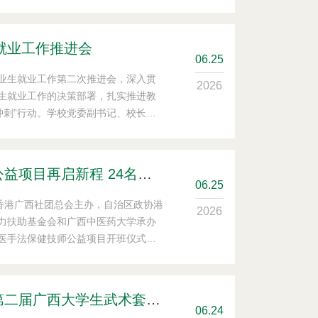
人参会。
生就业工作推进会
06
.25
届毕业生就业工作第二次推进会，深入贯
2026
生就业工作的决策部署，扎实推进教
日冲刺”行动。学校党委副书记、校长李
导，相关职能部门、二级学院负责人
桂港中医手法保健技师公益项目再启新程 24名香港学员赴邕研习
06
.25
和香港广西社团总会主办，自治区政协港
2026
力扶助基金会和广西中医药大学承办
港中医手法保健技师公益项目开班仪式在
【喜讯】学校武术队在第二届广西大学生武术套路锦标赛斩获6金4铜
06
.24