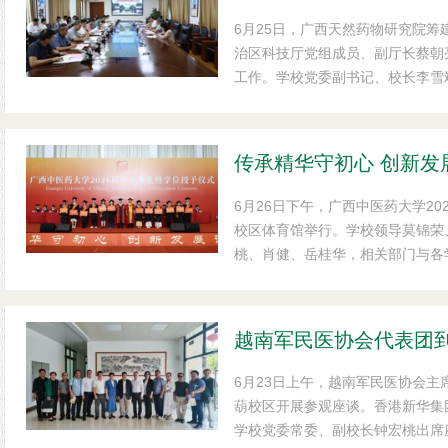
6月25日，广西天然药物研究院
治区科技厅党组成员、副厅长蔡朝
工作。学校党委副书记、校长李雪
肖健主持。学校人事处、组织部、
职能部门负责人，以及百年乐制药
会上，学校相关部门分别就机构设
算、中药壮瑶药创新药物实...
6月26日下午，广西中医药大学2
校区体育馆举行。学校领导莫锦荣
桃、肖健、岳桂华，相关部门与各
定委员会委员，辅导员、毕业班班主
场馆，共赴一场承载岐黄初心与青
越南军民医协会代表团
6月23日上午，越南军民医协会主
葫校区开展参观座谈。香港新华集
学校党委常委、副校长钟宏桃出席