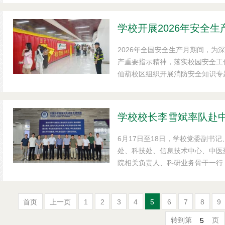
大学、海防医药大学、菲尼卡大学
港康复医院、范玉石医科大学、芹
统医学师生，与我校...
2026年全国安全生产月期间，为
产重要指示精神，落实校园安全工
仙葫校区组织开展消防安全知识专
实操实训系列活动，全校1000余
题培训中，授课老师结合各地真实
防范要点与初期火情处置方法，系
四个能力。培训还围...
6月17日至18日，学校党委副书
处、科技处、信息技术中心、中医
院相关负责人、科研业务骨干一行
（以下简称“深圳先进院”）及国
称“国创中心”）调研交流。
首页
上一页
1
2
3
4
5
6
7
8
9
转到第
页