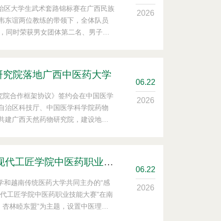
自治区大学生武术套路锦标赛在广西民族
2026
韦东谊两位教练的带领下，全体队员
铜，同时荣获男女团体第二名、男子团
异成绩为学校七十周年校庆献上贺
250多名运动员参与，竞争激烈。我校
现了武术与中医药文化融合的风采。
研究院落地广西中医药大学
06
.22
研究院合作框架协议》签约会在中国医学
2026
自治区科技厅、中国医学科学院药物
共建广西天然药物研究院，建设地点
庾石山出席会议，并与自治区科技厅
所党委书记何仲，学校党委副书记、
2026中国—越南中医药现代工匠学院中医药职业技能大赛圆满落幕
06
.22
大学和越南传统医药大学共同主办的“感
2026
现代工匠学院中医药职业技能大赛”在南
，杏林睦东盟”为主题，设置中医理论
示三大竞赛板块。来自越南传统医药