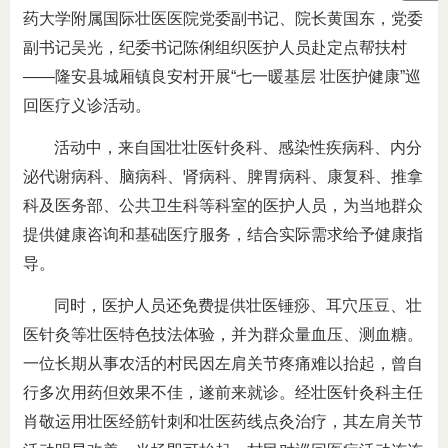
药大学附属国际壮医医院党委副书记、院长黄国东，党委
副书记吴光，纪委书记陈俐组织医护人员赴定点帮扶村
——隆安县城厢镇良安村开展“七一暖基层 壮医护健康”巡
回医疗义诊活动。
活动中，来自国壮壮医针灸科、感染性疾病科、内分
泌代谢病科、脑病科、肾病科、脾胃病科、康复科、推拿
科及医务部、公共卫生科等科室的医护人员，为当地群众
提供健康咨询和基础医疗服务，结合实际需求给予健康指
导。
同时，医护人员还免费提供壮医锤痧、耳穴压豆、壮
医针灸等壮医特色技法体验，并为群众量血压、测血糖。
一位长期从事农活的村民因左肩关节疼痛难以抬起，曾自
行多次用药但效果不佳，遂前来就诊。经壮医针灸科主任
肖敬运用壮医经筋针刺和壮医药线点灸治疗，其左肩关节