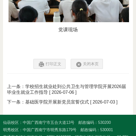
党课现场
打印正文
关闭本页
上一条：
学校招生就业处到公共卫生与管理学院开展2026届
毕业生就业工作指导
[ 2026-07-06 ]
下一条：
基础医学院开展新党员宣誓仪式
[ 2026-07-03 ]
仙葫校区：中国广西南宁市五合大道13号
邮政编码：530200
明秀校区：中国广西南宁市明秀东路179号
邮政编码：530001