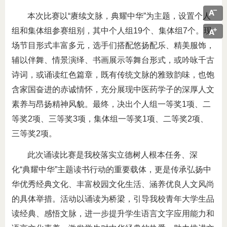
本次比赛以“赓续文脉，典耀中华”为主题，设置个人
组和集体组参赛组别，其中个人组19个、集体组7个。现
场节目形式丰富多元，选手们搭配悠扬配乐、精美服饰，
辅以伴舞、情景演绎、书画展示等舞台形式，或吟咏千古
诗词，或诵读红色篇章，既有传统文脉的雅致韵味，也饱
含家国奋进的赤诚情怀，充分展现中医药学子的深厚人文
素养与昂扬精神风貌。最终，决出个人组一等奖1项、二
等奖2项、三等奖3项，集体组一等奖1项、二等奖2项、
三等奖2项。
此次诵读比赛是我校落实立德树人根本任务、深
化“典耀中华”主题读书行动的重要载体，更是传承弘扬中
华优秀经典文化、丰富校园文化生活、涵养优良人文风尚
的具体举措。活动以诵读为桥梁，引导我校青年大学生品
读经典、感悟文脉，进一步提升学生语言文字应用能力和