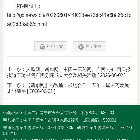
链接地址：
http://gx.news.cn/20260601/44f02dee73dc44e6b865c1c
a02d83ab6/c.html
打印正文
关闭本页
上一条：
人民网、新华网、中国中医药网、广西云-广西日报
报道王琦书院广西分院成立大会及相关活动
[ 2026-06-02 ]
下一条：
【新华网】冯秋瑜：校地合作十五年，瑶医药发展
走出新路
[ 2026-06-01 ]
仙葫校区：中国广西南宁市五合大道13号
邮政编码：530200
明秀校区：中国广西南宁市明秀东路179号
邮政编码：530001
普通高考招生咨询热线：0771-3122535
研究生招生咨询热线：+86-771-
3132106