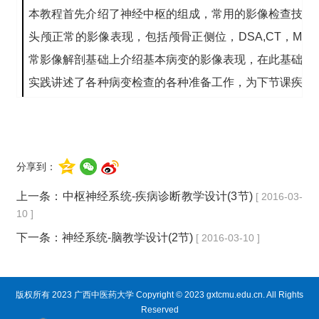
本教程首先介绍了神经中枢的组成，常用的影像检查技术
头颅正常的影像表现，包括颅骨正侧位，DSA,CT，MR
常影像解剖基础上介绍基本病变的影像表现，在此基础上
实践讲述了各种病变检查的各种准备工作，为下节课疾病
病例总结夯实基础。
学习目标[知识、技能（能力）、学习态度与价值观（
1
、教学目标
分享到：
知识目标：
上一条：
中枢神经系统-疾病诊断教学设计(3节)
[ 2016-03-
熟悉头颅正常X线表现，了解脑血管（DSA）。
10 ]
掌握头颅CT横断解剖影像学表现。
下一条：
神经系统-脑教学设计(2节)
[ 2016-03-10 ]
掌握头颅MRI横断、矢状、冠位的解剖影像学表现
掌握神经系统基本病变。
掌握神经系统各类疾病常用的影像检查及其优缺点。
版权所有 2023 广西中医药大学 Copyright © 2023 gxtcmu.edu.cn. All Rights
Reserved
技能目标：