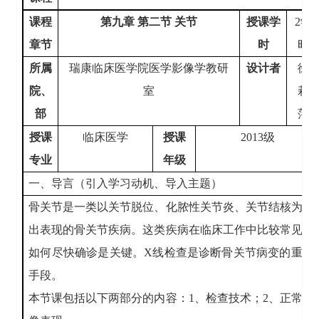
课程
第九章 第二节 关节
授课学
2
学
章节
时
时
所属
瑞康临床医学院医学影像学教研
设计者
徐
院、
室
莉
部
萍
授课
临床医学
授课
2013
级
专业
年级
一、导言（引入学习动机、导入主题）
骨关节是一类以关节脱位、化脓性关节炎、关节结核为突
出表现的骨关节疾病。这类疾病在临床工作中比较常见，
如何尽快确诊是关键。
X
线检查是诊断骨关节病变的重要
手段。
本节课包括以下两部分的内容：
1
、检查技术；
2
、正常影