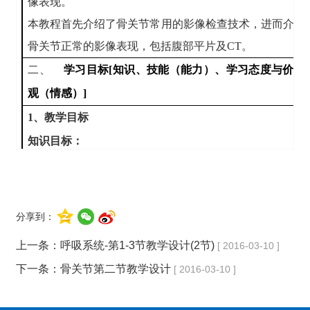
像表现。
本教程首先介绍了骨关节常用的影像检查技术，进而介绍
骨关节正常的影像表现，包括腹部平片及
CT
。
二、
学习目标
[
知识、技能（能力）、学习态度与价值
观（情感）
]
1
、教学目标
知识目标：
（1）
熟悉骨关节检查技术。
（2）
掌握骨关节正常
X
线表现。
技能目标：
分享到：
（
1
）通过病例引入，创设话题，提出问题，
使学生能理
上一条：
呼吸系统-第1-3节教学设计(2节)
[ 2016-03-10 ]
解骨关节影像检查方法选择的重要性
。
下一条：
骨关节第二节教学设计
[ 2016-03-10 ]
同时引导学生养成良好的临床思维方法，学会理论联系实
际，提高分析问题、解决问题的能力。
（3）
通过各种骨关节正常影像学表现，找出其异同，