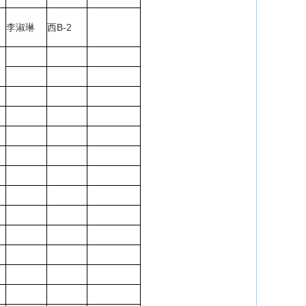
李淑琳
西B-2