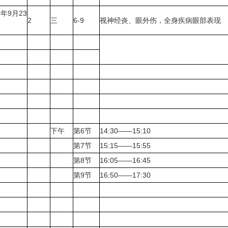
5年9月23
2
三
6-9
视神经炎、眼外伤，全身疾病眼部表现
下午
第6节
14:30——15:10
第7节
15:15——15:55
第8节
16:05——16:45
第9节
16:50——17:30