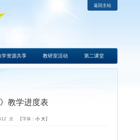
返回主站
教学资源共享
教研室活动
第二课堂
学》教学进度表
612
次
【字体：
小
大
】