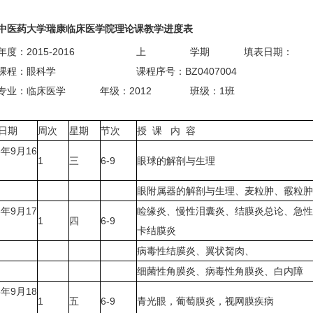
中医药大学瑞康临床医学院理论课教学进度表
度：2015-2016
上
学期
填表日期：
课程：眼科学
课程序号：BZ0407004
专业：临床医学
年级：2012
班级：1班
日期
周次
星期
节次
授 课 内 容
5年9月16
1
三
6-9
眼球的解剖与生理
眼附属器的解剖与生理、麦粒肿、霰粒肿
5年9月17
睑缘炎、慢性泪囊炎、结膜炎总论、急性
1
四
6-9
卡结膜炎
病毒性结膜炎、翼状胬肉、
细菌性角膜炎、病毒性角膜炎、白内障
5年9月18
1
五
6-9
青光眼，葡萄膜炎，视网膜疾病