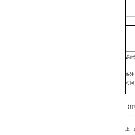
课时
备注
时间：
【打
上一