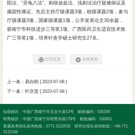
阳法、“灵龟八法”、刺络放血法、浅刺法治疗疑难病证及
顽固性痛证。先后主持厅级课题3项，校级课题2项，参与
厅级课题3项，国家级课题1项，公开发表论文30余篇，
获南宁市科技进步三等奖1项、广西医药卫生适宜技术推
广三等奖1项，培养针灸学硕士研究生27名。
打印正文
关闭本页
上一条：
易自刚
[ 2023-07-08 ]
下一条：
叶庆莲
[ 2023-07-08 ]
仙葫校区：中国广西南宁市五合大道13号
邮政编码：530200
明秀校区：中国广西南宁市明秀东路179号
邮政编码：530001
普通高考招生咨询热线：0771-3122535
研究生招生咨询热线：+86-771-
3132106