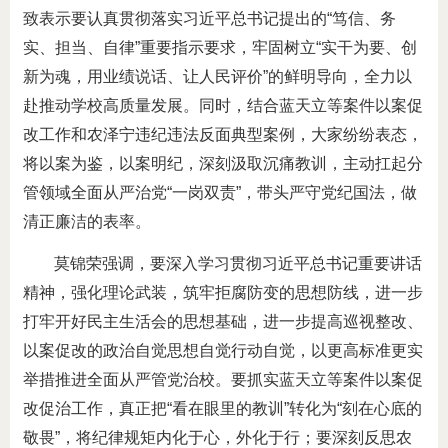
致表示要认真贯彻落实习近平总书记提出的“笃信、务
实、担当、自律”重要指示要求，牢固树立“实干为要、创
新为魂，用业绩说话、让人民评价”的鲜明导向，全力以
赴推动学校高质量发展。同时，结合蓝天立等案件以案促
改工作和农泽宁违纪违法反面典型案例，大家纷纷表态，
将以案为鉴，以案明纪，深刻汲取沉痛教训，主动扛起分
管领域全面从严治党“一岗双责”，带头严守党纪国法，做
清正廉洁的表率。
莫锦荣强调，要深入学习贯彻习近平总书记重要讲话
精神，强化理论武装，筑牢拒腐防变的思想防线，进一步
打牢开好民主生活会的思想基础，进一步提高巡视整改、
以案促改的政治自觉思想自觉行动自觉，以更高标准更实
举措推进全面从严管党治校。要抓实蓝天立等案件以案促
改促治工作，真正把“看在眼里的教训”转化为“刻在心底的
敬畏”，将纪律规矩内化于心，外化于行；要深刻反思农