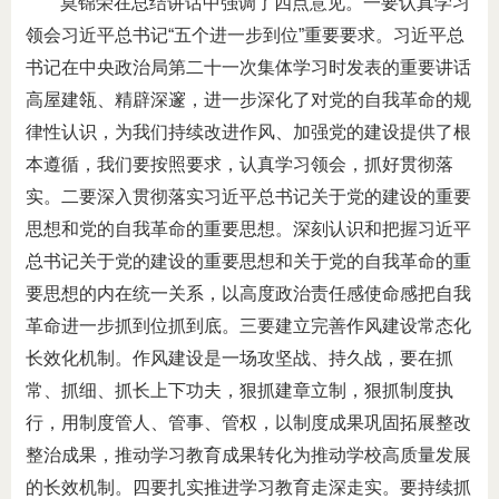
莫锦荣在总结讲话中强调了四点意见。一要认真学习
领会习近平总书记“五个进一步到位”重要要求。习近平总
书记在中央政治局第二十一次集体学习时发表的重要讲话
高屋建瓴、精辟深邃，进一步深化了对党的自我革命的规
律性认识，为我们持续改进作风、加强党的建设提供了根
本遵循，我们要按照要求，认真学习领会，抓好贯彻落
实。二要深入贯彻落实习近平总书记关于党的建设的重要
思想和党的自我革命的重要思想。深刻认识和把握习近平
总书记关于党的建设的重要思想和关于党的自我革命的重
要思想的内在统一关系，以高度政治责任感使命感把自我
革命进一步抓到位抓到底。三要建立完善作风建设常态化
长效化机制。作风建设是一场攻坚战、持久战，要在抓
常、抓细、抓长上下功夫，狠抓建章立制，狠抓制度执
行，用制度管人、管事、管权，以制度成果巩固拓展整改
整治成果，推动学习教育成果转化为推动学校高质量发展
的长效机制。四要扎实推进学习教育走深走实。要持续抓