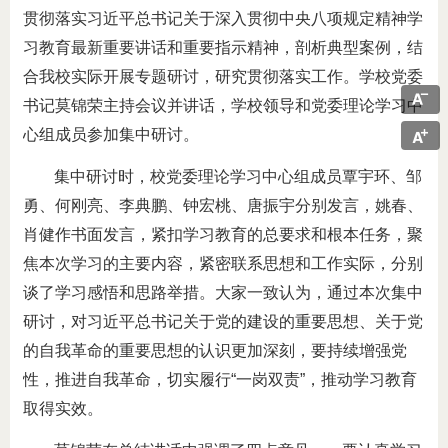
贯彻落
实习近
平总书记关于深入贯彻中央八项规定精神学
习教育最新重要讲话和重要指示精神，剖析典型案例，结
合
我校实际
开展专题研讨
，研究贯彻落实工作。
学校党委
书记
莫锦荣主持
会议并讲话，学校领导和党委理论学习中
心组成员参加集中研讨。
集中研讨时，校党委理论学习中心组成员
覃宇环、邹
勇、何刚亮、李典鹏、钟宏桃、唐振宇
分别发言，姚春、
肖健作书面发言
，
紧扣学习教育的总要求和根本任务，聚
焦本次学习的主要内容，紧密联系思想和工作实际，分别
谈了学习感悟
和思路举措
。大家一致认为，通过本次集中
研讨，对习近平总书记关于党的建设的重要思想、关于党
的自我革命的重要思想的认识更加深刻，要持续增强党
性，推进自我革命，切实履行“一岗双责”，推动学习教育
取得实效。