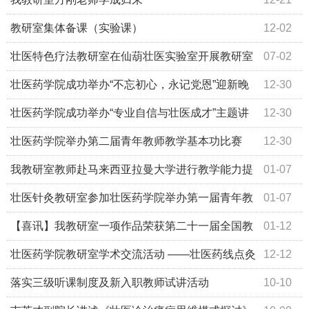
教研室集体备课（实验课）
12-02
壮医特色疗法教研室在仙葫壮医实验室开展教研室
07-02
活动
壮医药学院成功举办“不忘初心，永记党恩”迎新晚
12-30
会
壮医药学院成功举办“专业自信与壮医成才”主题讲
12-30
座
壮医药学院举办第二届青年教师教学基本功比赛
12-30
我教研室教师赴马来西亚拉曼大学进行教学能力提
01-07
升培训圆满结束
壮医针灸教研室参加壮医药学院举办第一届青年教
01-07
师基本功大赛
【喜讯】我教研室一项作品荣获第二十一届全国教
01-12
育教学信息化大奖赛三等奖
壮医药学院教研室学术交流活动 ——壮医药线点灸
12-12
技法
落实三级听课制度及新入职教师试讲活动
10-10