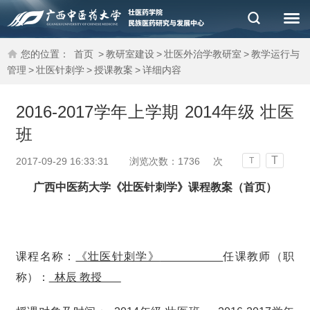
您的位置：
首页
>
教研室建设
>
壮医外治学教研室
>
教学运行与
管理
>
壮医针刺学
>
授课教案
>
详细内容
2016-2017学年上学期 2014年级 壮医
班
T
2017-09-29 16:33:31
浏览次数：
1736
次
T
广西中医药大学
《
壮医针刺学
》
课程教案（首页）
课程名称：
《壮医针刺学》
任课教师（职
称）：
林辰
教授