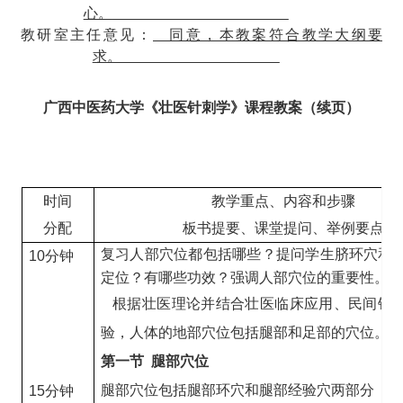
心。
教研室主任意见：
同意，本教案符合教学大纲要
求。
广西中医药大学
《
壮医针刺学
》
课程教案（续页）
时间
教学重点、内容和步骤
分配
板书提要、课堂提问、举例要点
复习人部穴位都包括哪些？提问学生脐环穴和
10分钟
定位？有哪些功效？强调人部穴位的重要性。
根据壮医理论并结合壮医临床应用、民间针
验，人体的地部穴位包括腿部和足部的穴位。
第一节 腿部穴位
腿部穴位包括腿部环穴和腿部经验穴两部分
15分钟