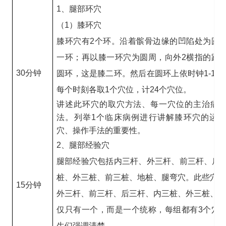
1、腿部环穴
（1）膝环穴
膝环穴有2个环。沿着髌骨边缘的凹陷处为圆
一环；再以膝一环穴为圆周，向外2横指的距
30分钟
圆环，这是膝二环。然后在圆环上依时钟1-12
每个时刻各取1个穴位，计24个穴位。
讲述此环穴的取穴方法、每一穴位的主治病
法。列举1个临床病例进行讲解膝环穴的运
穴、操作手法的重要性。
2、腿部经验穴
腿部经验穴包括内三杆、外三杆、前三杆、后
桩、外三桩、前三桩、地桩、腿弯穴。此些穴位
15分钟
外三杆、前三杆、后三杆、内三桩、外三桩、前
仅只有一个，而是一个统称，每组都有3个穴
生们强调清楚。