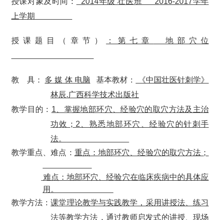
授课对象及时间：
2014年级 壮医班 2016-2017学年
上学期
授课题目（章节）
：第七章
地部穴位
教 具：
多
媒 体 电脑
基本教材：
《中国壮医针刺学》
林辰
.广西科学技术出版社
教学目的：
1、掌握
地
部环穴、经验穴的取穴方法及主治
功效；
2、熟悉
地
部环穴、经验穴的针刺手
法
。
教学重点、难点：
重点：
地
部环穴、经验穴的取穴方法；
难点：
地
部环穴、经验穴在临床疾病中的具体应
用。
教学方法：
课堂理论教学与实践教学，采用讲授法、练习
法等教学方法，通过教师启发式的讲授、现场