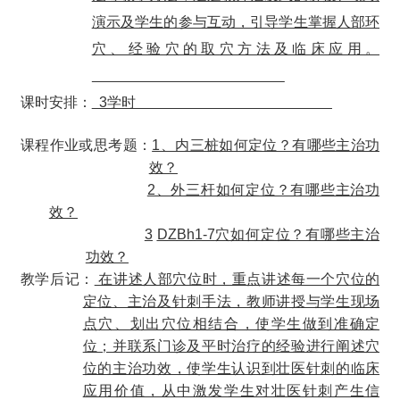
演示及学生的参与互动，引导学生掌握
人
部环
穴、经验穴的取穴方法
及临床应用。
课时安排：
3学时
课程作业或思考题：
1、内三桩如何定位？有哪些主治功
效
？
2、外三杆如何定位？有哪些主治功
效
？
3
DZBh1-7
穴如何定位？有哪些主治
功效
？
教学后记：
在
讲述
人
部穴位时，
重点讲述每一个穴位的
定位、主治及针刺手法，教师讲授与学生现场
点穴、划出穴位相结合，使学生做到准确定
位；并联系门诊及平时治疗的经验进行阐述穴
位的主治功效，使学生认识到壮医针刺的临床
应用价值，从中激发学生对壮医针刺产生信