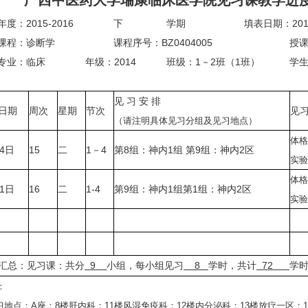
广西中医药大学瑞康临床医学院见习课教学进度
度：2015-2016
下
学期
填表日期：201
课程：诊断学
课程序号：BZ0404005
授
专业：临床
年级：2014
班级：1－2班（1班）
学生
见 习 安 排
日期
周次
星期
节次
见
（请注明具体见习分组及见习地点）
体格
14日
15
二
1－4
第8组：神内1组 第9组：神内2区
实验
体格
21日
16
二
1-4
第9组：神内1组第1组：神内2区
实验
汇总：见习课：共分
9
小组，每小组见习
8
学时，共计
72
学
：
见习地点：A座：8楼肝内科；11楼风湿免疫科；12楼内分泌科；13楼放疗一区；