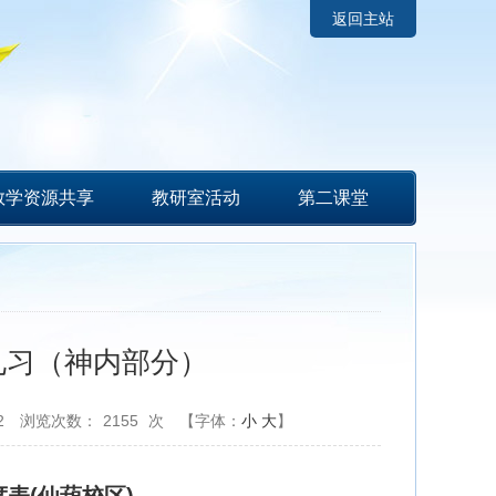
返回主站
教学资源共享
教研室活动
第二课堂
学见习（神内部分）
2
浏览次数：
2155
次
【字体：
小
大
】