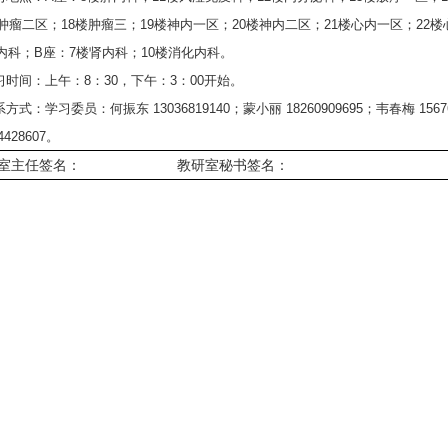
楼肿瘤二区；18楼肿瘤三；19楼神内一区；20楼神内二区；21楼心内一区；22楼
内科；B座：7楼肾内科；10楼消化内科。
见习时间：上午：8：30，下午：3：00开始。
系方式：学习委员：何振东 13036819140；蒙小丽 18260909695；韦春梅 15
4428607。
室主任签名：
教研室秘书签名：