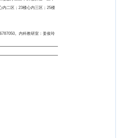
心内二区；23楼心内三区；25楼
676787050。内科教研室：姜俊玲