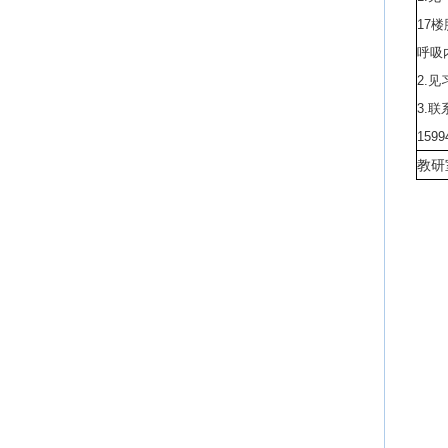
17
呼吸
2.
3.联
1599
教研