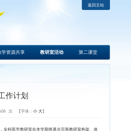
返回主站
教学资源共享
教研室活动
第二课堂
期工作计划
506
次
【字体：
小
大
】
，全科医学教研室在本学期将逐步完善教研室构架、体