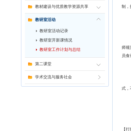
制，
教材建设与优质教学资源共享
一、
教研室活动
二、
教研室活动记录
三、
四、
教研室开新课情况
师规
教研室工作计划与总结
员食
五、
第二课堂
六、
学术交流与服务社会
七、
式，
八、
九、
【打