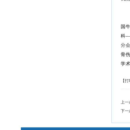
国
科
分
骨
学
【打
上一
下一