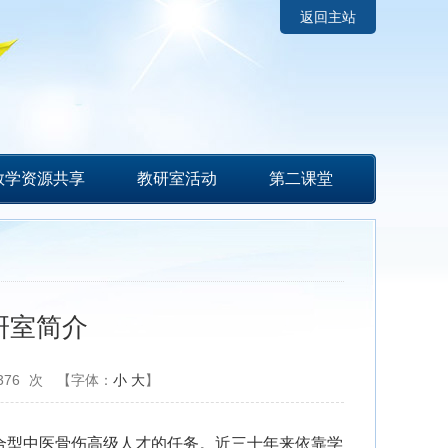
返回主站
教学资源共享
教研室活动
第二课堂
研室简介
376
次
【字体：
小
大
】
合型中医骨伤高级人才的任务。近三十年来依靠学