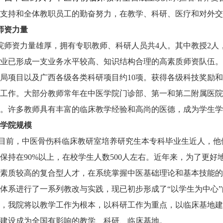
支持和全体教职员工的勤奋努力，在教学、科研、医疗和对外交
师资力量
院师资力量雄厚，拥有专职教师、科研人员共
4
人。其中教授
2
人
业已形成一支业务水平较高、知识结构合理的高素质师资队伍。
局项目以及广西各级各类科研项目约
10
项。获得各级科技奖励和
工作。大部分教师常年在中医学院门诊部、第一和第二附属医院
。许多教师具有丰富的临床教学经验和高尚的医德，成为学生学
学院规模
目前，中医骨伤科临床教研室培养研究生本专科毕业生近人，他
保持在
90%
以上，在校学生人数
500
人左右。近年来，为了更好
素质较高的复合型人才，在系统掌握中医基础理论和基本技能的
体系进行了一系列教改与实践，现已初步形成了“以学生为中心
，我院将以教学工作为根本，以科研工作为重点，以临床基地建
建设成为全国有影响的教学、科研、临床基地。