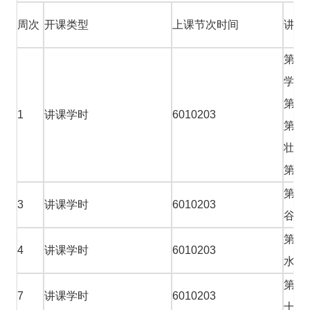
周次
开课类型
上课节次时间
讲课
第一
学的
第二
1
讲课学时
6010203
第三
壮药
第五
第六
3
讲课学时
6010203
谷道
第七
4
讲课学时
6010203
水
第九
7
讲课学时
6010203
十章