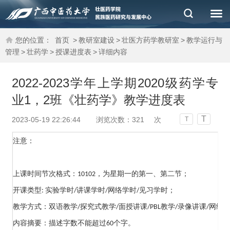
您的位置：
首页
>
教研室建设
>
壮医方药学教研室
>
教学运行与
管理
>
壮药学
>
授课进度表
>
详细内容
2022-2023学年上学期2020级药学专
业1，2班《壮药学》教学进度表
T
2023-05-19 22:26:44
浏览次数：
321
次
T
注意
：
上课时间节次格式：
，为星期一的第一、第二节；
10102
开课类型
实验学时
讲课学时
网络学时
见习学时；
:
/
/
/
教学方式：双语教学
探究式教学
面授讲课
教学
录像讲课
网络
/
/
/PBL
/
/
内容摘要：描述字数不能超过
个字
。
60