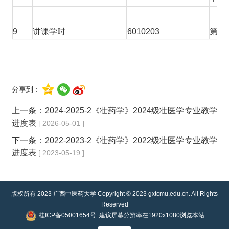
9
讲课学时
6010203
第十
调气
第十
11
讲课学时
6010203
止血
分享到：
12
讲课学时
6010203
第十
上一条：
2024-2025-2《壮药学》2024级壮医学专业教学
第十
进度表
[ 2026-05-01 ]
讲课学时
6010203
拔毒
下一条：
2022-2023-2《壮药学》2022级壮医学专业教学
进度表
[ 2023-05-19 ]
版权所有 2023 广西中医药大学 Copyright © 2023 gxtcmu.edu.cn. All Rights
Reserved
桂ICP备05001654号
建议屏幕分辨率在1920x1080浏览本站