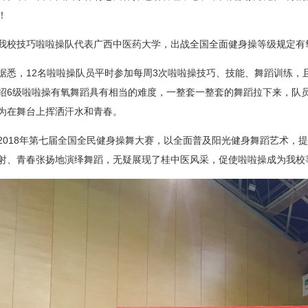
！
我校技巧啦啦操队代表广西中医药大学，出战全国全面健身操等级规定有氧
据悉，12名啦啦操队员平时参加每周3次啦啦操技巧、技能、舞蹈训练，
绍6级啦啦操有氧舞蹈具有相当的难度，一整套一整套的舞蹈拉下来，队
为在舞台上挥洒汗水和青春。
2018年第七届全国全民健身操舞大赛，以全面普及阳光健身舞蹈艺术，
射、青春张扬地演绎舞蹈，无疑展现了桂中医风采，促使啦啦操成为我校