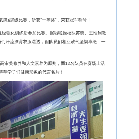
舞蹈6级比赛，斩获“一等奖”，荣获冠军称号！
且经强化训练后参加比赛。据啦啦操校队苏奕、王惟钊教
员们汗流浃背衣服湿透，但队员们相互鼓气坚韧卓绝，一
提高审美修养和人文素养为原则，而12名队员在赛场上活
莘莘学子们健康形象的代言名片！