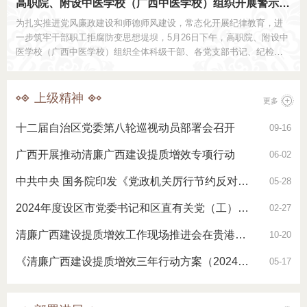
高职院、附设中医学校（广西中医学校）组织开展警示…
为扎实推进党风廉政建设和师德师风建设，常态化开展纪律教育，进
一步筑牢干部职工拒腐防变思想堤坝，5月26日下午，高职院、附设中
医学校（广西中医学校）组织全体科级干部、各党支部书记、纪检委
员和部分重点（关键）岗位工作人员近50人赴广西壮族自治区女子监
狱开展沉浸式警示...
上级精神
更多
十二届自治区党委第八轮巡视动员部署会召开
09-16
广西开展推动清廉广西建设提质增效专项行动
06-02
中共中央 国务院印发《党政机关厉行节约反对浪费条例》
05-28
2024年度设区市党委书记和区直有关党（工）委书记落实党风廉政建设主体责…
02-27
清廉广西建设提质增效工作现场推进会在贵港召开 刘宁作批示 王维平出席
10-20
《清廉广西建设提质增效三年行动方案（2024—2026年）》绘制任务书和施工…
05-17