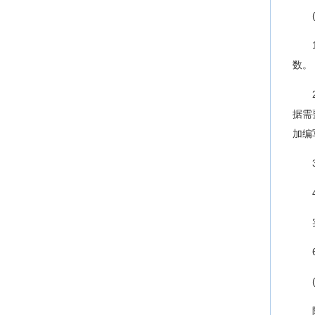
数。
据需
加编