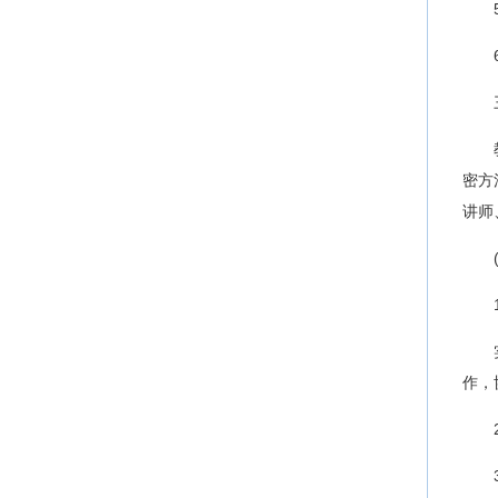
密方
讲师
作，