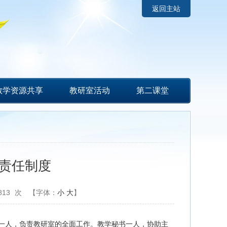
返回主站
教学资源共享
教研室活动
第二课堂
责任制度
813
次
【字体：
小
大
】
一人，负责教研室的全面工作。教学秘书一人，协助主