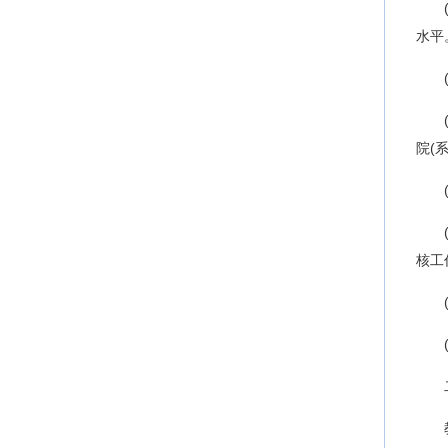
水平
院(
核工